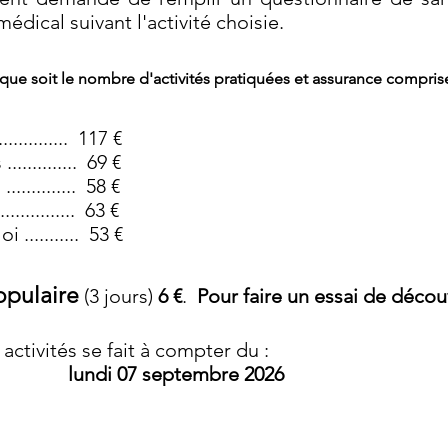
médical suivant l'activité choisie.
que soit l
e nombre d'activités pratiquées et assurance compris
............. 117 €
............
69 €
.............
58 €
................ 63 €
.......... 53 €
opulaire
(3 jours)
6 €
.
Pour faire un essai de décou
ctivités se fa​it à compter du :
lundi 07 septembre 2026
s en fin de saison sportive
2026 / 2027
à pa