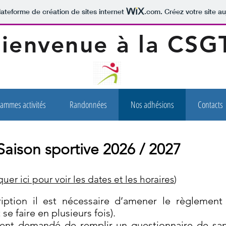
lateforme de création de sites internet
.com
. Créez votre site au
ienvenue à la CSG
ammes activités
Randonnées
Nos adhésions
Contacts
Saison sportive 2026 / 2027
quer ici pour voir les dates et les horaires
)
ription il est nécessaire d’amener le règlement
 se faire en plusieurs fois).
ment demandé de remplir un questionnaire de sa