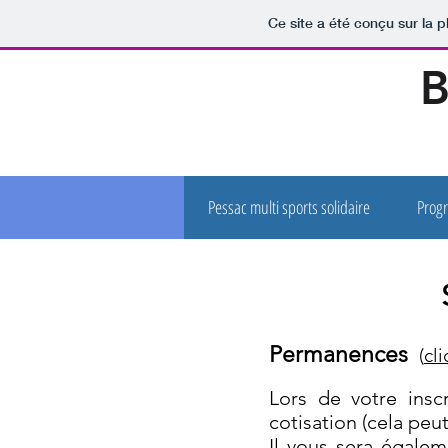
Ce site a été conçu sur la p
B
Pessac multi sports solidaire
Progr
Permanences
(
cli
Lors de votre insc
cotisation (cela peut
Il vous sera égale