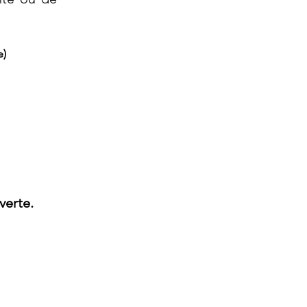
e)
verte.
rtir du