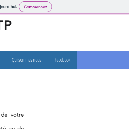
jourd'hui.
Commencez
TP
Qui sommes nous
Facebook
 de votre
nté ou de